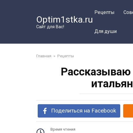
Перейти
к
Рецепты
Сов
Optim1stka.ru
контенту
Сайт для Вас!
Для души
Главная
»
Рецепты
Рассказываю 
итальян
Поделиться на Facebook
Время чтения