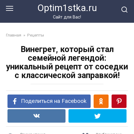
Перейти
Optim1stka.ru
к
контенту
Сайт для Вас!
Главная
»
Рецепты
Винегрет, который стал
семейной легендой:
уникальный рецепт от соседки
с классической заправкой!
Поделиться на Facebook