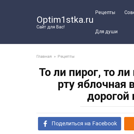
Перейти
к
Рецепты
Сов
Optim1stka.ru
контенту
Сайт для Вас!
Для души
Главная
»
Рецепты
То ли пирог, то л
рту яблочная 
дорогой 
Поделиться на Facebook