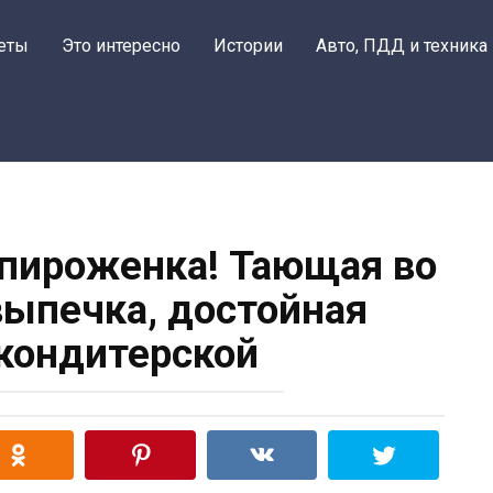
еты
Это интересно
Истории
Авто, ПДД и техника
и пироженка! Тающая во
выпечка, достойная
кондитерской