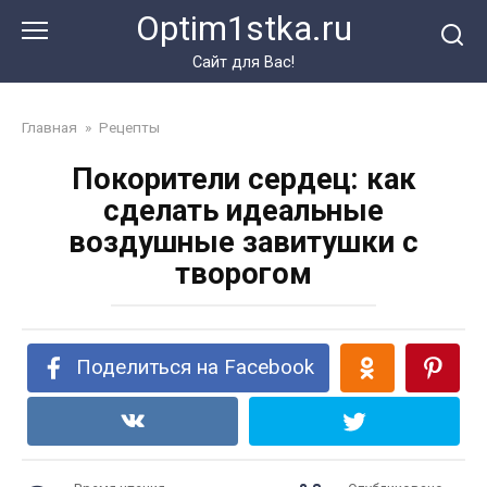
Перейти
Optim1stka.ru
к
контенту
Сайт для Вас!
Главная
»
Рецепты
Покорители сердец: как
сделать идеальные
воздушные завитушки с
творогом
Поделиться на Facebook