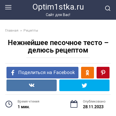
Перейти
Optim1stka.ru
к
контенту
Сайт для Вас!
Главная
»
Рецепты
Нежнейшее песочное тесто –
делюсь рецептом
Поделиться на Facebook
Время чтения
Опубликовано
1 мин.
28.11.2023