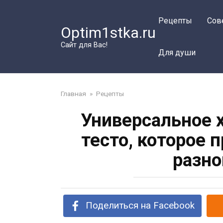
Перейти
к
Рецепты
Сов
Optim1stka.ru
контенту
Сайт для Вас!
Для души
Главная
»
Рецепты
Универсальное 
тесто, которое 
разно
Поделиться на Facebook