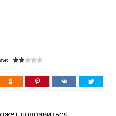
атью
ожет понравиться