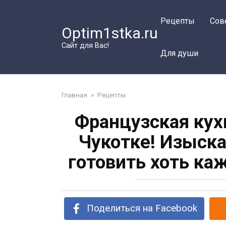
Перейти
к
Рецепты
Сов
Optim1stka.ru
контенту
Сайт для Вас!
Для души
Главная
»
Рецепты
Французская кух
Чукотке! Изыск
готовить хоть ка
Поделиться на Facebook