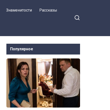
нового мерседеса на
Знаменитости
Рассказы
своем пульте
Популярное