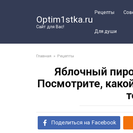
Перейти
к
Рецепты
Сов
Optim1stka.ru
контенту
Сайт для Вас!
Для души
Главная
»
Рецепты
Яблочный пиро
Посмотрите, како
т
Поделиться на Facebook