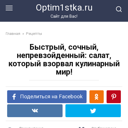
Перейти
Optim1stka.ru
к
контенту
Сайт для Вас!
Главная
»
Рецепты
Быстрый, сочный,
непревзойденный: салат,
который взорвал кулинарный
мир!
Поделиться на Facebook