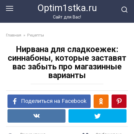
Перейти
Optim1stka.ru
к
контенту
Сайт для Вас!
Главная
»
Рецепты
Нирвана для сладкоежек:
синнабоны, которые заставят
вас забыть про магазинные
варианты
Поделиться на Facebook