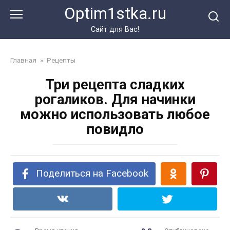
Перейти
Optim1stka.ru
к
контенту
Сайт для Вас!
Главная
»
Рецепты
Три рецепта сладких
рогаликов. Для начинки
можно использовать любое
повидло
Поделиться на Facebook